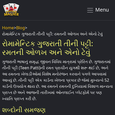
Menu
Home
>
Blog
>
રોમામેન્ટિક ગુજરાતી તીની પટ્ટી: રમતની ઓળખ અને એનો ટેવું
રોમામેન્ટિક ગુજરાતી તીની પટ્ટી:
રમતની ઓળખ અને એનો ટેવું
ગુજરાતી ભાષાનું સમૃદ્ધ જીવન વિવિધ માત્રામાં પ્રેરિત છે. ગુજરાતમાં
તીની પટ્ટી (Teen Patti)ની રમત પ્રાચીન યુગથી શરૂ થઈ છે, અને
આ રમતના ખેલાડીઓમાં વિશેષ મનોરંજન કરવાને પગલે આપવામાં
આવ્યું છે. તીની પટ્ટી એક કાર્ડના ખેલના પ્રકાર છે જેમાં મુખ્યત્વે 52
કાર્ડનો ઉપયોગ થાય છે. આ રમતને રમતની દુનિયામાં વિશાળ માન્યતા
પ્રાપ્ત છે અને આજની તારીખમાં ઓનલાઈન પ્લેટફોર્મ પર પણ
ખ્યાતિ પ્રાપ્ત કરી છે.
શબ્દોની સમજણ