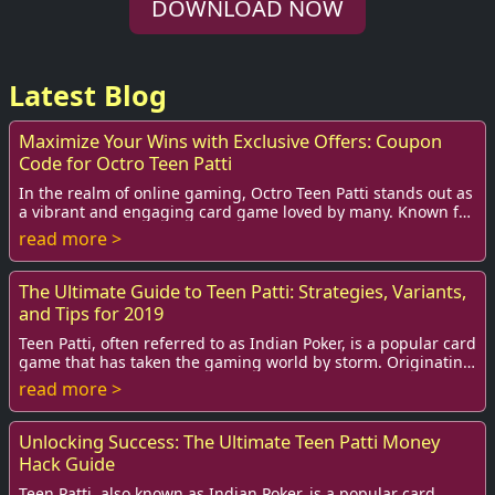
DOWNLOAD NOW
Latest Blog
Maximize Your Wins with Exclusive Offers: Coupon
Code for Octro Teen Patti
In the realm of online gaming, Octro Teen Patti stands out as
a vibrant and engaging card game loved by many. Known for
its strategic depth, social in...
read more >
The Ultimate Guide to Teen Patti: Strategies, Variants,
and Tips for 2019
Teen Patti, often referred to as Indian Poker, is a popular card
game that has taken the gaming world by storm. Originating
in India, this game is wid...
read more >
Unlocking Success: The Ultimate Teen Patti Money
Hack Guide
Teen Patti, also known as Indian Poker, is a popular card