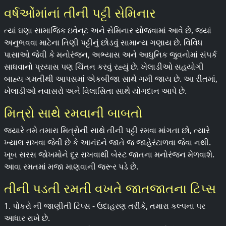
વર્ષઓંમાંનાં તીની પટ્ટી સેમિનાર
ત્યાં ઘણા સામાજિક ઇવેન્ટ અને સેમિનાર યોજવામાં આવે છે, જ્યાં
અનુભવવા માટેના તિણી પટ્ટીનું છોડવું સામાન્ય ગણાય છે. વિવિધ
પાસાઓ જેવી કે મનોરંજન, અભ્યાસ અને આધુનિક જુવનોમાં સંપર્ક
સાધવાનો પ્રયાસ પણ ચિંતન કરવું રહ્યું છે. ખેલાડીઓ સહયોગી
બાહ્ય ગમતીથી આપસમાં એકબીજા સાથે ગમી જાય છે. આ રીતમાં,
ખેલાડીઓ નવાસરો અને વિલાસિતા સાથે યોગદાન આપે છે.
મિત્રો સાથે રમવાની બાબતો
જ્યારે તમે તમારા મિત્રોની સાથે તીની પટ્ટી રમવા માંગતા છો, ત્યારે
ખ્યાલ રાખવા જેવી છે કે આનંદને જાતે જ જાહેરંટાળવા જેવા નથી.
ખૂબ સરસ જોખમોને દૂર રાખવાથી બેસ્ટ જાતના મનોરંજન મેળવાશે.
આવા રમતમાં મજા માણવાની જરૂર પડે છે.
તીની પડતી રમતી વખતે જાતજાતના ટિપ્સ
1. પોકરો ની જાણીતી ટિપ્સ - ઉદાહરણ તરીકે, તમારા કલ્પના પર
આધાર રાખે છે.