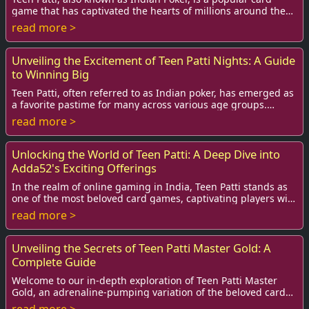
game that has captivated the hearts of millions around the
world. Whether you’re playing amo...
read more >
Unveiling the Excitement of Teen Patti Nights: A Guide
to Winning Big
Teen Patti, often referred to as Indian poker, has emerged as
a favorite pastime for many across various age groups.
However, it is especially popular...
read more >
Unlocking the World of Teen Patti: A Deep Dive into
Adda52's Exciting Offerings
In the realm of online gaming in India, Teen Patti stands as
one of the most beloved card games, captivating players with
its blend of strategy, chanc...
read more >
Unveiling the Secrets of Teen Patti Master Gold: A
Complete Guide
Welcome to our in-depth exploration of Teen Patti Master
Gold, an adrenaline-pumping variation of the beloved card
game Teen Patti, also known as Indi...