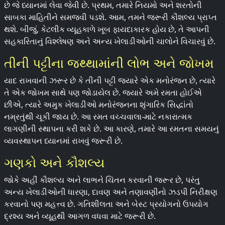
છે જે ધ્યાનમાં લેવા જેવી છે. પ્રથમ, તમારે નિયમો અને શરતોની
સાબકા માહિતીને સમજવી પડશે. આમ, તમને જરૂરી કૌશલ્ય પ્રાપ્ત
થશે. બીજું, કેટલીક વ્યૂહકાળે ખૂબ ફાયદાકારક હોય છે, તે આપની
સહકારિતાનું વિશ્લેષણ અને અન્ય ખેલાડીઓની ચાલોને વિચારવું છે.
તીની પટ્ટીના જથ્થામાંની લોભ અને જોખમ
યાદ રાખવાની ઝરૂર છે કે તીની પટ્ટી જ્યારે એક મનોરંજન છે, ત્યારે
તે એક જોખમ સાથે પણ જોડાયેલ છે. જ્યારે અમે રમતા હોઈએ
છીએ, ત્યારે અમુક ખેલાડીઓ મનોરંજનના શૃંગારિક સિદ્ધાંતો
નમ્રતુંથી ચૂકી જાય છે. આ રમત વચ્ચવાલા-માટે નકારાત્મક
લાગણીની સ્થાપના કરી શકે છે. આ કારણે, તમારે આ રમતના સમયનું
વ્યવસ્થાપન ધ્યાનમાં રાખવું જરૂરી છે.
ગણકો અને કૌશલ્ય
જોકે અહીં કૌશલ્ય અને લાભને ચિંતન કરવાની જરૂર છે, પરંતુ
અન્ય ખેલાડીઓની ધારણા, દાવણ અને તણાવણીનો ઝડપી નિરીક્ષણ
કરવાનો પણ મહત્ત્વ છે. ગતિશીલતા અને બેસ્ટ પ્રયોગનો ઉપયોગ
દ્રશ્ય અને વ્યૂહથી આગળ વધવા માટે જરૂરી છે.