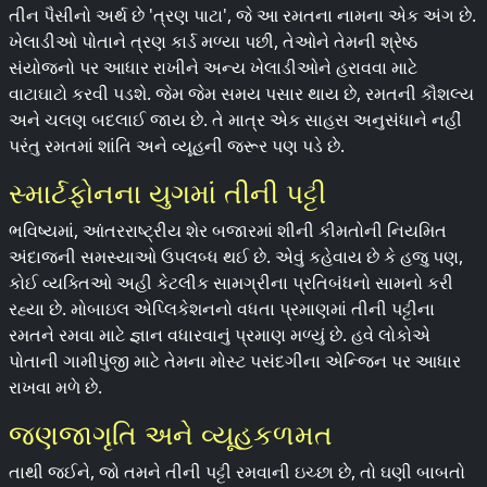
તીન પૈસીનો અર્થ છે 'ત્રણ પાટા', જે આ રમતના નામના એક અંગ છે.
ખેલાડીઓ પોતાને ત્રણ કાર્ડ મળ્યા પછી, તેઓને તેમની શ્રેષ્ઠ
સંયોજનો પર આધાર રાખીને અન્ય ખેલાડીઓને હરાવવા માટે
વાટાઘાટો કરવી પડશે. જેમ જેમ સમય પસાર થાય છે, રમતની કૌશલ્ય
અને ચલણ બદલાઈ જાય છે. તે માત્ર એક સાહસ અનુસંધાને નહીં
પરંતુ રમતમાં શાંતિ અને વ્યૂહની જરૂર પણ પડે છે.
સ્માર્ટફોનના યુગમાં તીની પટ્ટી
ભવિષ્યમાં, આંતરરાષ્ટ્રીય શેર બજારમાં શીની કીમતોની નિયમિત
અંદાજની સમસ્યાઓ ઉપલબ્ધ થઈ છે. એવું કહેવાય છે કે હજુ પણ,
કોઈ વ્યક્તિઓ અહી કેટલીક સામગ્રીના પ્રતિબંધનો સામનો કરી
રહ્યા છે. મોબાઇલ એપ્લિકેશનનો વધતા પ્રમાણમાં તીની પટ્ટીના
રમતને રમવા માટે જ્ઞાન વધારવાનું પ્રમાણ મળ્યું છે. હવે લોકોએ
પોતાની ગામીપુંજી માટે તેમના મોસ્ટ પસંદગીના એન્જિન પર આધાર
રાખવા મળે છે.
જણજાગૃતિ અને વ્યૂહકળમત
તાથી જઈને, જો તમને તીની પટ્ટી રમવાની ઇચ્છા છે, તો ઘણી બાબતો